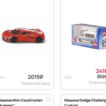
241
2019₽
302
iku
Siku
Рознична
Розничная цена
ашина Mini-Countryman
Машина Dodge Challen
Summer"
Custom