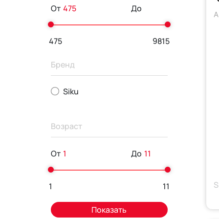
От
До
А
475
9815
Бренд
Siku
Возраст
От
До
S
1
11