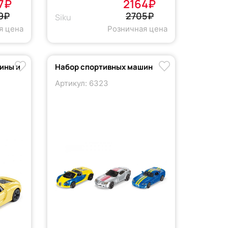
7₽
2164₽
9₽
2705₽
Siku
я цена
Розничная цена
ины и
Набор спортивных машин
Артикул: 6323