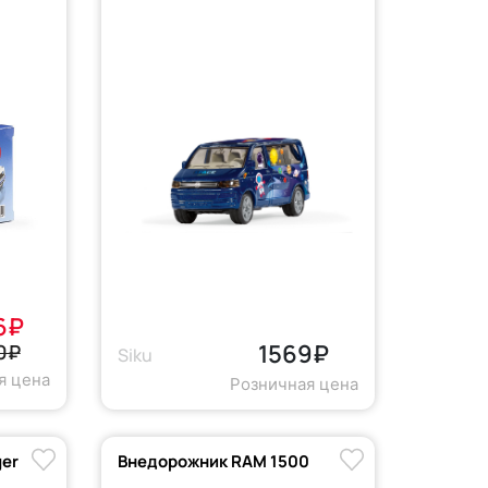
6₽
1569₽
0₽
Siku
я цена
Розничная цена
ger
Внедорожник RAM 1500