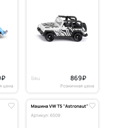
9₽
869₽
Siku
я цена
Розничная цена
Машина VW T5 "Astronaut"
r
Артикул: 6509