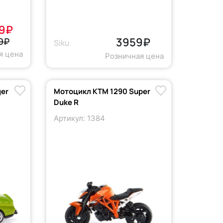
9₽
3959₽
9₽
Siku
я цена
Розничная цена
ger
Мотоцикл KTM 1290 Super
Duke R
Артикул: 1384