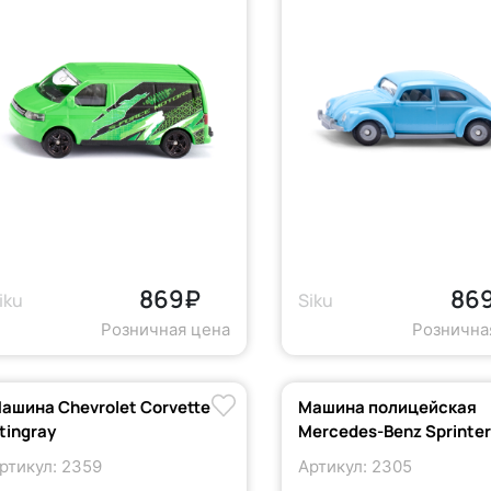
869₽
86
iku
Siku
Розничная цена
Рознична
ашина Chevrolet Corvette
Машина полицейская
tingray
Mercedes-Benz Sprinte
ртикул: 2359
Артикул: 2305