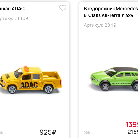
икап ADAC
Внедорожник Mercedes
E-Class All-Terrain 4x4
ртикул: 1469
Артикул: 2349
139
925₽
218
iku
Siku