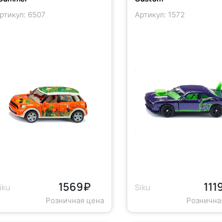
ртикул: 6507
Артикул: 1572
1569₽
111
iku
Siku
Розничная цена
Рознична