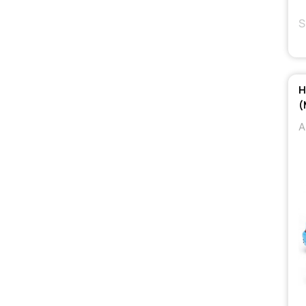
S
Н
(
А