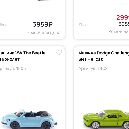
299
3959₽
395
iku
Siku
Рознична
Розничная цена
ашина VW The Beetle
Машина Dodge Challen
абриолет
SRT Hellcat
ртикул: 1505
Артикул: 1408