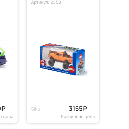
Артикул: 2358
9₽
3155₽
Siku
я цена
Розничная цена