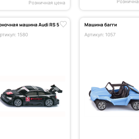
Рознична
Розничная цена
оночная машина Audi RS 5
Машина багги
ртикул: 1580
Артикул: 1057