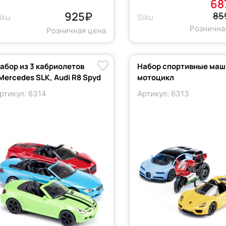
68
925₽
85
iku
Siku
Рознична
Розничная цена
абор из 3 кабриолетов
Набор спортивные маш
Mercedes SLK, Audi R8 Spyd
мотоцикл
ртикул: 6314
Артикул: 6313