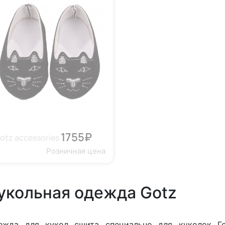
1755₽
otz accessories
Розничная цена
укольная одежда Gotz
ежда для кукол сшита специально для куколок Го