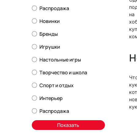
по
Распродажа
на
Новинки
хо
ку
Бренды
ко
Игрушки
Н
Настольные игры
Творчество и школа
Чт
ку
Спорт и отдых
ко
Интерьер
но
кук
Распродажа