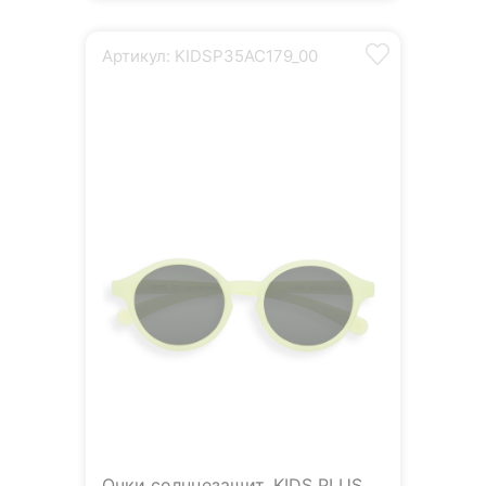
Артикул: KIDSP35AC179_00
Очки солнцезащит. KIDS PLUS