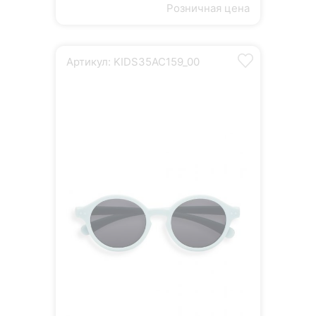
Розничная цена
Артикул: KIDS35AC159_00