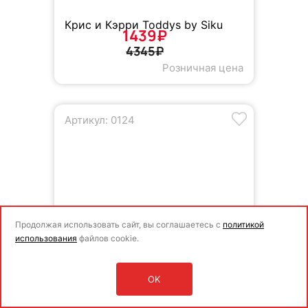
Крис и Кэрри Toddys by Siku
1439₽
4345₽
Розничная цена
Артикул: 0124
Продолжая использовать сайт, вы соглашаетесь с
политикой
использования
файлов cookie.
OK
Оставить заявку
Войти