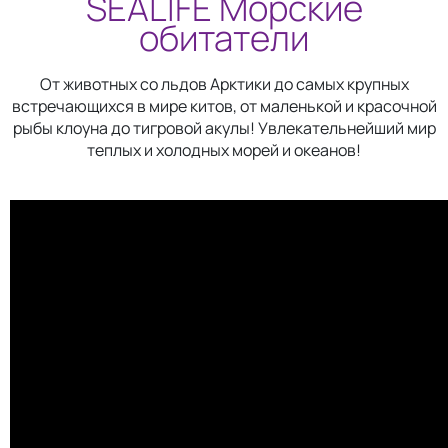
SEALIFE Морские
обитатели
От животных со льдов Арктики до самых крупных
встречающихся в мире китов, от маленькой и красочной
рыбы клоуна до тигровой акулы! Увлекательнейший мир
теплых и холодных морей и океанов!