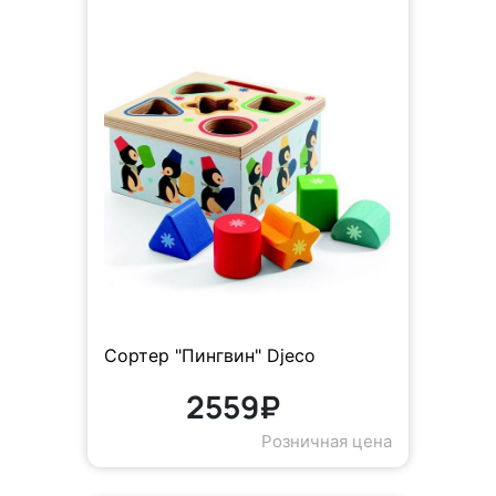
Сортер "Пингвин" Djeco
2559₽
Розничная цена