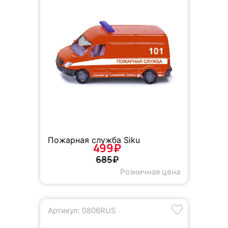
Пожарная служба Siku
499₽
685₽
Розничная цена
Артикул: 0806RUS