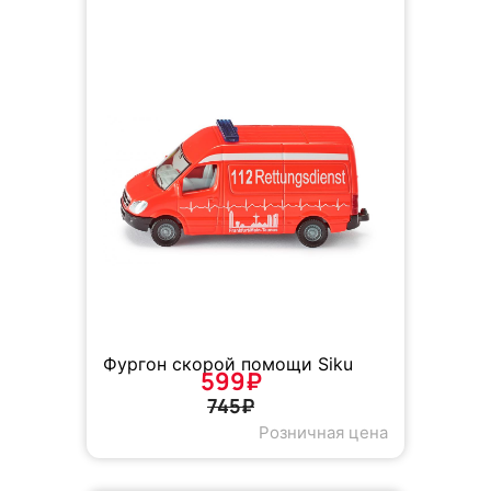
Фургон скорой помощи Siku
599₽
745₽
Розничная цена