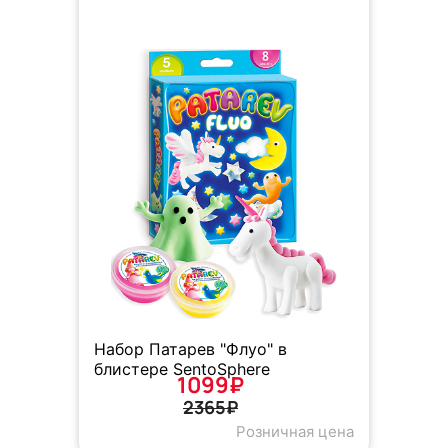
Набор Патарев "Флуо" в
блистере SentoSphere
1099₽
2365₽
Розничная цена