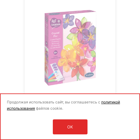
Набор для детского творчества
Продолжая использовать сайт, вы соглашаетесь с
политикой
"Витражные цветы" SentoSphere
использования
файлов cookie.
3245₽
OK
Оставить заявку
Розничная цена
Войти