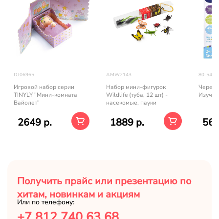
DJ06965
AMW2143
80-5476
Игровой набор серии
Набор мини-фигурок
Черепа
TINYLY "Мини-комната
Wildlife (туба, 12 шт) -
Изучай"
Вайолет"
насекомые, пауки
2649 р.
1889 р.
564
Получить прайс или презентацию по
хитам, новинкам и акциям
Или по телефону:
+7 812 740 63 68