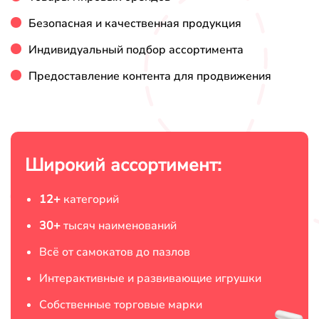
Безопасная
и качественная продукция
Индивидуальный подбор
ассортимента
Предоставление контента для
продвижения
Широкий ассортимент:
12+
категорий
30+
тысяч
наименований
Всё от самокатов
до пазлов
Интерактивные
и развивающие игрушки
Собственные торговые
марки