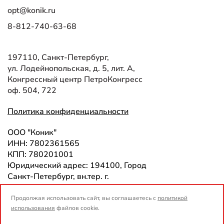
opt@konik.ru
8-812-740-63-68
197110, Санкт-Петербург,
ул. Лодейнопольская, д. 5, лит. А,
Конгрессный центр ПетроКонгресс
оф. 504, 722
Политика конфиденциальности
ООО "Коник"
ИНН: 7802361565
КПП: 780201001
Юридический адрес: 194100, Город
Санкт-Петербург, вн.тер. г.
Муниципальный Округ
Сампсониевское, пр-кт Лесной, дом
Продолжая использовать сайт, вы соглашаетесь с
политикой
63, литера А, помещение 1-Н225,
использования
файлов cookie.
офис 417