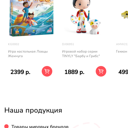
KG0002
DJ06951
AMW21
Игра настольная Ловцы
Игровой набор серии
Геккон
Жемчуга
TINYLY "Барбу и Грибс"
2399 р.
1889 р.
499
Наша продукция
Товары мировых брендов