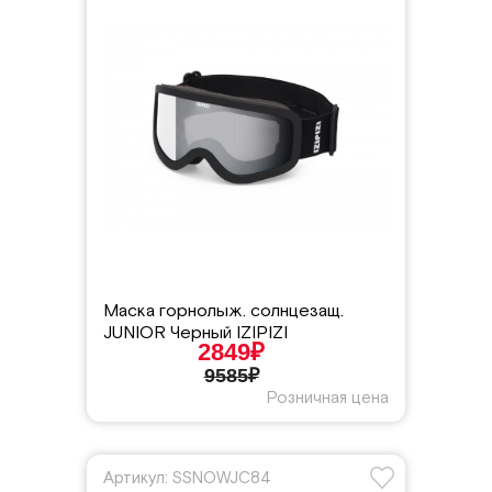
Маска горнолыж. солнцезащ.
JUNIOR Черный IZIPIZI
2849₽
9585₽
Розничная цена
Артикул: SSNOWJC84