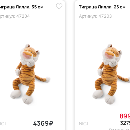
игрица Лилли, 35 см
Тигрица Лилли, 25 см
ртикул: 47204
Артикул: 47203
89
4369₽
327
ICI
NICI