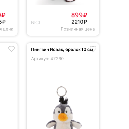
9₽
899₽
5₽
2210₽
NICI
я цена
Розничная цена
Пингвин Исаак, брелок 10 см
Артикул: 47260