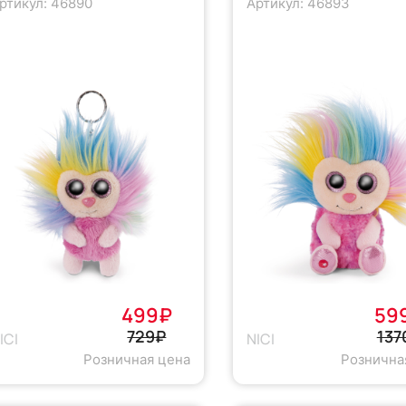
ртикул: 46890
Артикул: 46893
499₽
59
729₽
137
ICI
NICI
Розничная цена
Рознична