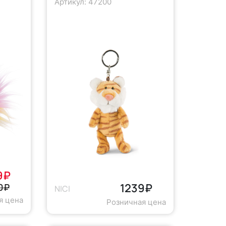
Артикул: 47200
9₽
1239₽
0₽
NICI
я цена
Розничная цена