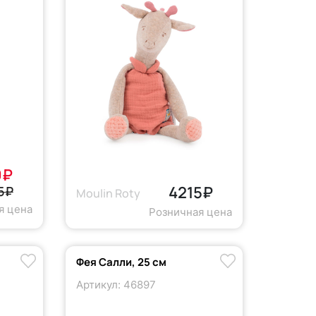
9₽
4215₽
5₽
Moulin Roty
я цена
Розничная цена
Фея Салли, 25 см
Артикул: 46897