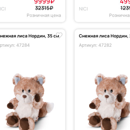
9999₽
49
32315₽
123
ICI
NICI
Розничная цена
Рознична
нежная лиса Нордин, 35 см
Снежная лиса Нордин, 
ртикул: 47284
Артикул: 47282