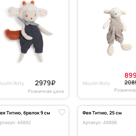
89
2979₽
208
oulin Roty
Moulin Roty
Рознична
Розничная цена
ея Титию, брелок 9 см
Фея Титию, 25 см
ртикул: 46892
Артикул: 46898