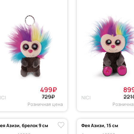
499₽
89
729₽
221
ICI
NICI
Розничная цена
Рознична
ея Азизи, брелок 9 см
Фея Азизи, 15 см