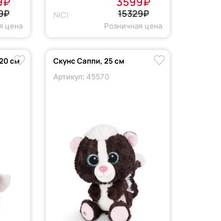
9₽
3599₽
9₽
15329₽
NICI
я цена
Розничная цена
20 см
Скунс Саппи, 25 см
Артикул: 45570