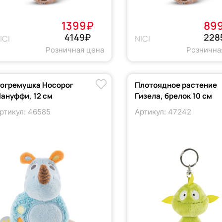
1399₽
89
4149₽
228
ICI
NICI
Розничная цена
Рознична
огремушка Носорог
Плотоядное растение
ануффи, 12 см
Гизела, брелок 10 см
ртикул: 46585
Артикул: 47242