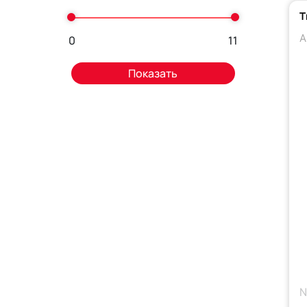
Т
А
0
11
N