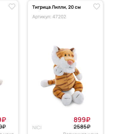
Тигрица Лилли, 20 см
Артикул: 47202
9₽
899₽
9₽
2585₽
NICI