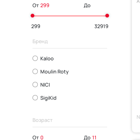
А
От
До
299
32919
Бренд
Kaloo
Moulin Roty
NICI
SigiKid
N
Возраст
От
До