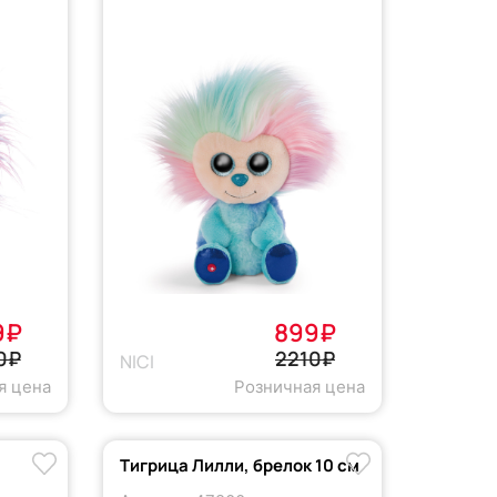
9₽
899₽
0₽
2210₽
NICI
я цена
Розничная цена
Тигрица Лилли, брелок 10 см