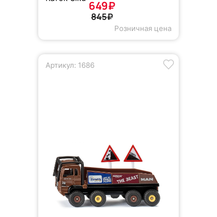
649₽
845₽
Розничная цена
Артикул: 1686