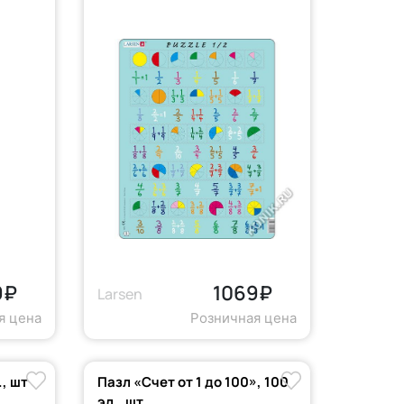
9₽
1069₽
Larsen
я цена
Розничная цена
., шт
Пазл «Счет от 1 до 100», 100
эл., шт