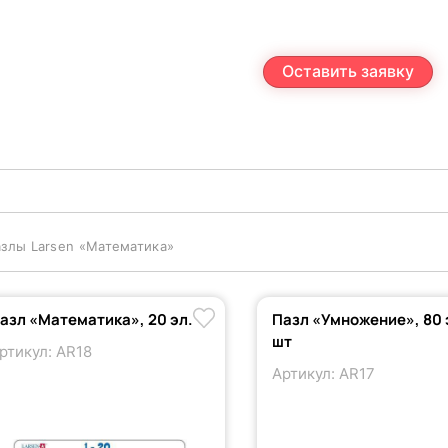
Оставить заявку
злы Larsen «Математика»
азл «Математика», 20 эл.
Пазл «Умножение», 80 
шт
ртикул: AR18
Артикул: AR17