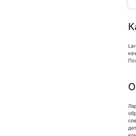
К
La
ка
По
О
Ла
об
сп
де
ко