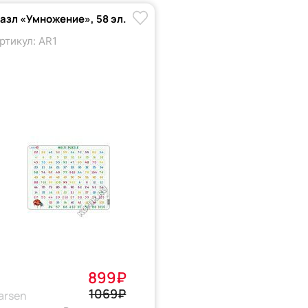
азл «Умножение», 58 эл.
ртикул: AR1
899₽
1069₽
arsen