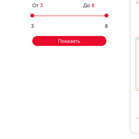
А
От
До
3
8
L