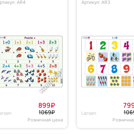
ртикул: AR4
Артикул: AR3
899₽
79
1069₽
106
arsen
Larsen
Розничная цена
Рознична