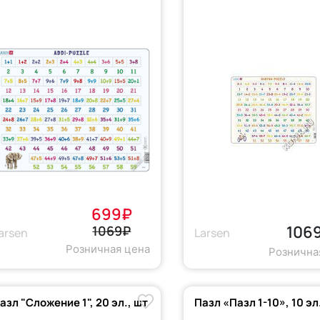
699₽
106
1069₽
arsen
Larsen
Розничная цена
Рознична
азл "Сложение 1", 20 эл., шт
Пазл «Пазл 1-10», 10 эл