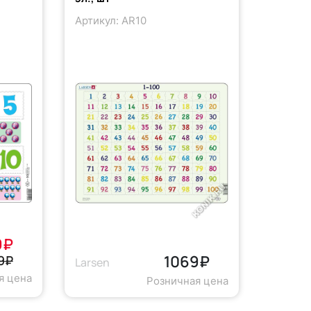
Артикул: AR10
9₽
1069₽
9₽
Larsen
я цена
Розничная цена