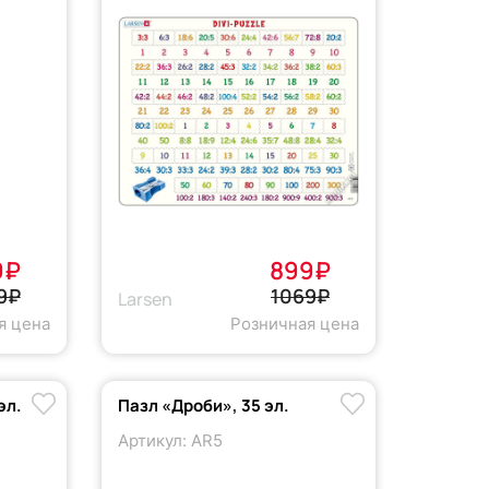
9₽
899₽
9₽
1069₽
Larsen
я цена
Розничная цена
эл.
Пазл «Дроби», 35 эл.
Артикул: AR5