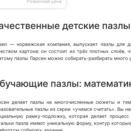
Розничная цена
ачественные детские пазлы
rsen — норвежская компания, выпускает пазлы для 
чеством картона: он состоит из трёх плотных слоёв, 
этому пазлы Ларсен можно собирать-разбирать много ра
бучающие пазлы: математик
рсен делает пазлы на многочисленные сюжеты и тем
разовательные пазлы из серии «учимся считать». Вы н
ециальную рамку-подложку, которая делает процесс
тальки пазла имеют уникальную форму, контур которых
мфортом собирать задание.