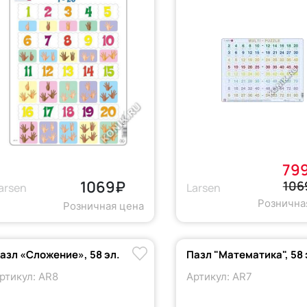
79
1069₽
106
arsen
Larsen
Рознична
Розничная цена
азл «Сложение», 58 эл.
Пазл "Математика", 58 
ртикул: AR8
Артикул: AR7