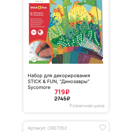
Набор для декорирования
STICK & FUN, "Динозавры"
Sycomore
719₽
2745₽
Розничная цена
Артикул: CRE7052