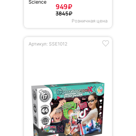
Science
949₽
3845₽
Розничная цена
Артикул: SSE1012