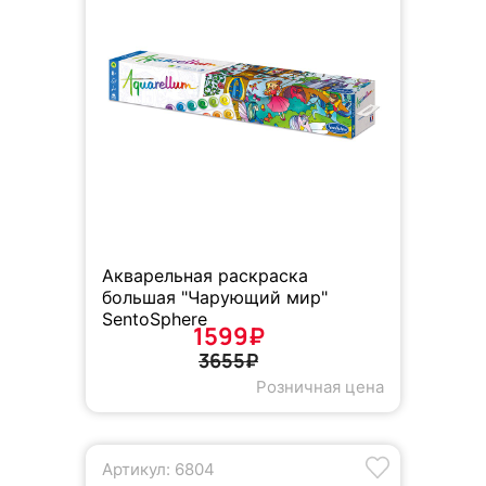
Акварельная раскраска
большая "Чарующий мир"
SentoSphere
1599₽
3655₽
Розничная цена
Артикул: 6804