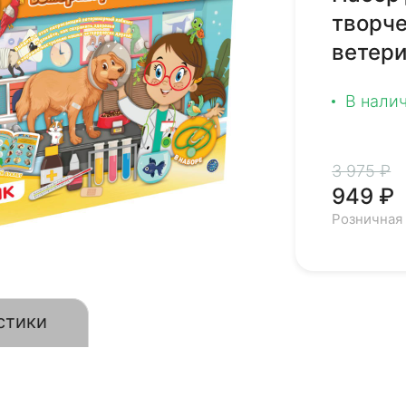
творч
ветер
В нали
3 975 ₽
949 ₽
Розничная
стики