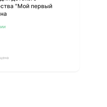
ества "Мой первый
ина
чии
 цена