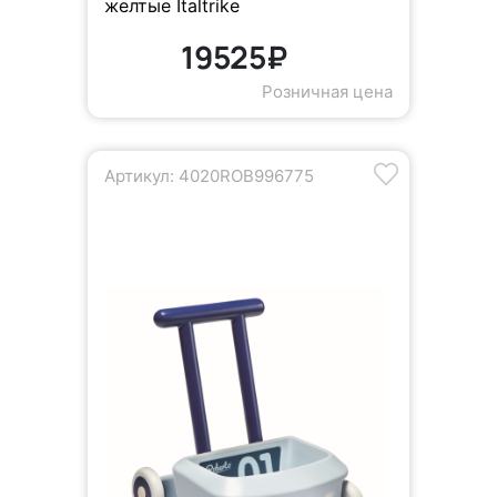
желтые Italtrike
19525₽
Розничная цена
Артикул: 4020ROB996775