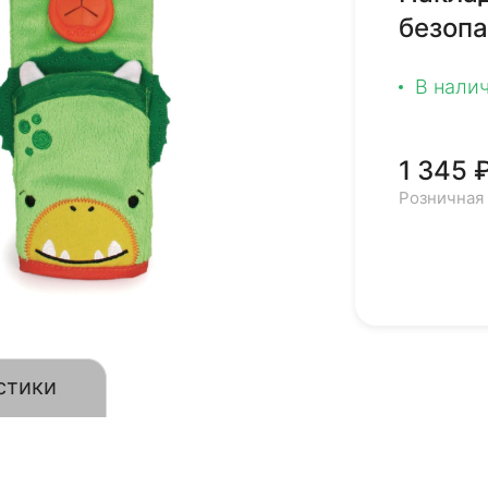
безопа
В нали
1 345 
Розничная
стики