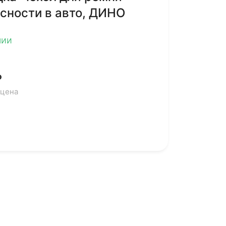
сности в авто, ДИНО
чии
₽
 цена