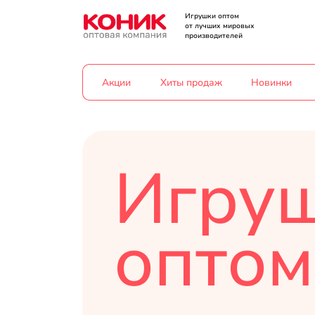
Игрушки оптом
от лучших мировых
производителей
Акции
Хиты продаж
Новинки
Игру
оптом