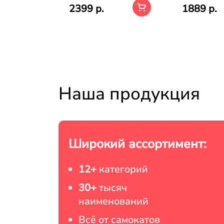
2399 р.
1889 р.
Наша продукция
Широкий ассортимент:
12+
категорий
30+
тысяч
наименований
Всё от самокатов