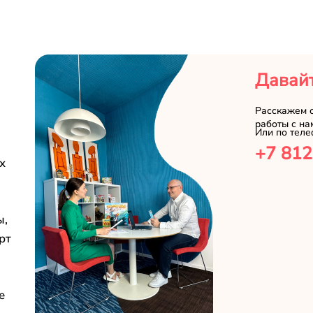
Давайт
Расскажем 
работы с на
Или по теле
+7 812
х
ы,
рт
е