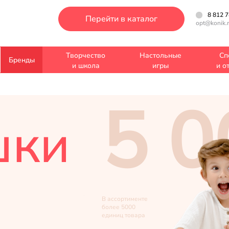
8 812 7
Перейти в каталог
opt@konik.
Творчество
Настольные
Сп
Бренды
и школа
игры
и о
5 0
шки
В ассортименте
более 5000
единиц товара