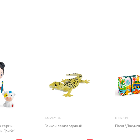
AMW2134
DJ07619
р серии
Геккон леопардовый
Пазл "Джунгли
 и Грибс"