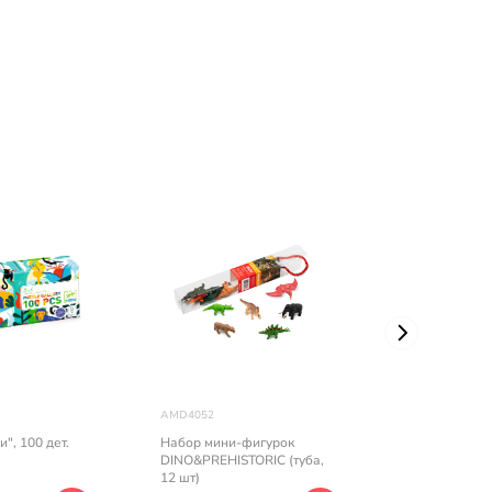
AMD4052
80-547626
", 100 дет.
Набор мини-фигурок
Черепаха "То
DINO&PREHISTORIC (туба,
2 в 1
12 шт)