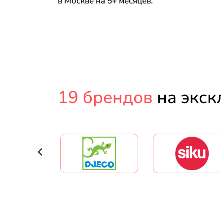
в Москве на 5+ месяцев.
19 брендов
на экск