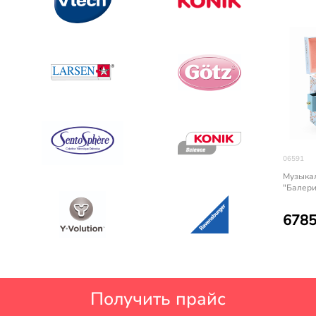
06591
Музыка
"Балери
6785
Получить прайс