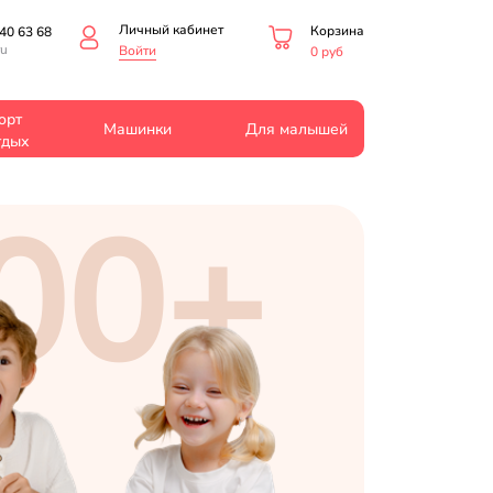
Личный кабинет
Корзина
40 63 68
ru
Войти
0 руб
орт
Машинки
Для малышей
тдых
00+