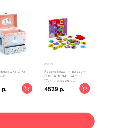
08129
льная шкатулка
Развивающая игра серии
на"
EDUCATIONAL GAMES
"Тактильное лото
Животные"
 р.
4529 р.