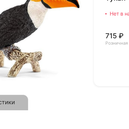
Нет в 
715 ₽
Розничная
стики