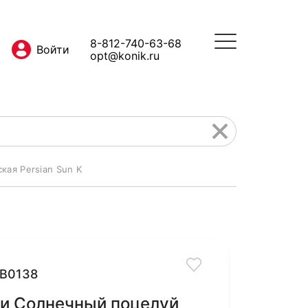
8-812-740-63-68
opt@konik.ru
ая Persian Sun K
B0138
ки Солнечный поцелуй