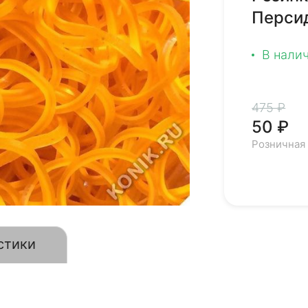
Персид
В нали
475 ₽
50 ₽
Розничная
стики