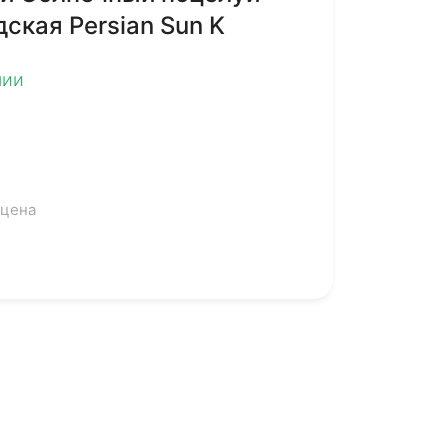
ская Persian Sun K
чии
 цена