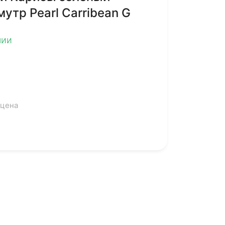
утр Pearl Carribean G
чии
 цена