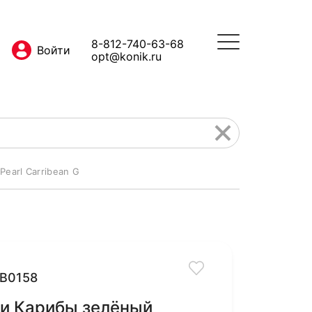
8-812-740-63-68
opt@konik.ru
earl Carribean G
B0158
ки Карибы зелёный