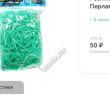
Перлам
В нали
475 ₽
50 ₽
Розничная
стики