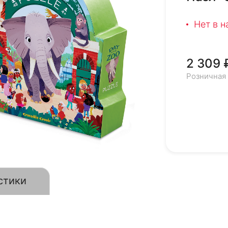
Нет в 
2 309 
Розничная
стики