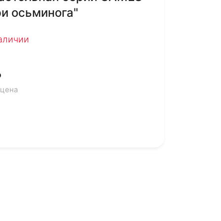
и осьминога"
наличии
₽
 цена