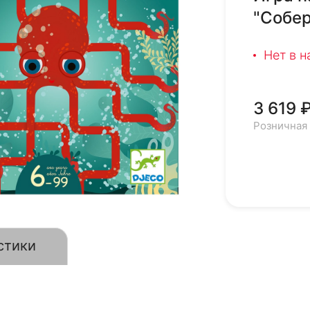
"Собер
Нет в 
3 619 
Розничная
стики