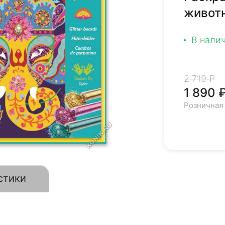
живот
В нали
2 719 ₽
1 890 
Розничная
стики