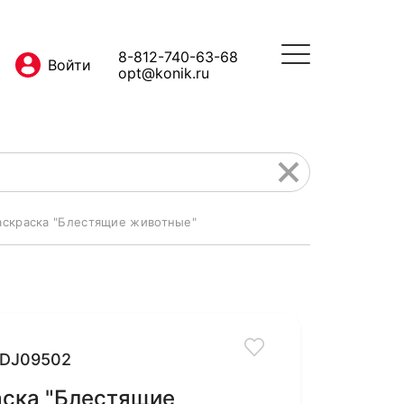
8-812-740-63-68
opt@konik.ru
аскраска "Блестящие животные"
DJ09502
аска "Блестящие