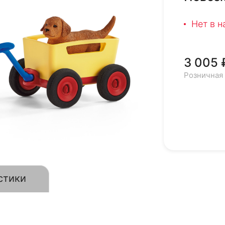
Нет в 
3 005 
Розничная
стики