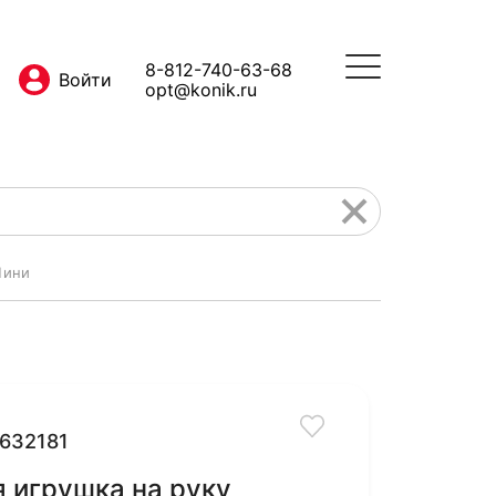
8-812-740-63-68
opt@konik.ru
Нини
632181
 игрушка на руку