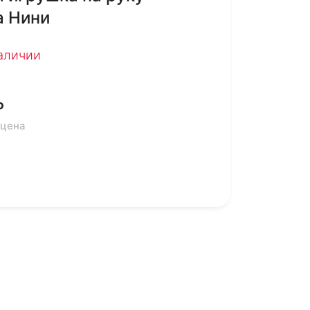
 Нини
наличии
₽
 цена