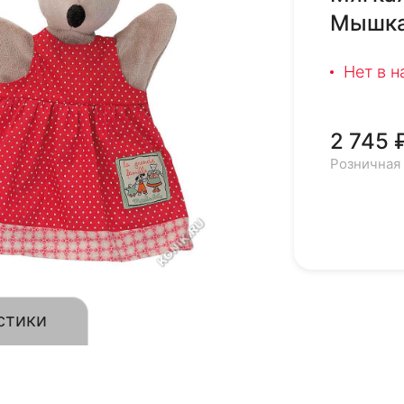
Мышка
Нет в 
2 745 
Розничная
стики