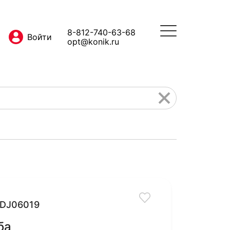
8-812-740-63-68
opt@konik.ru
DJ06019
ба