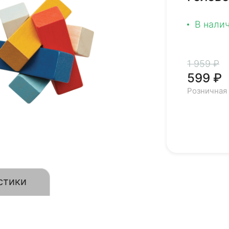
В нали
1 959 ₽
599 ₽
Розничная
стики