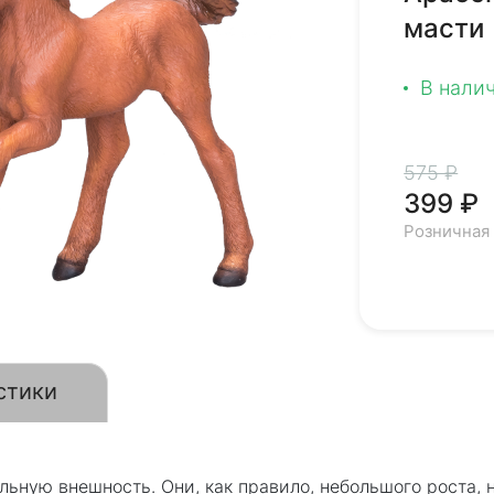
масти
В нали
575 ₽
399 ₽
Розничная
стики
ную внешность. Они, как правило, небольшого роста, н