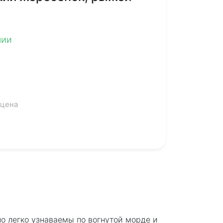
чии
 цена
о легко узнаваемы по вогнутой морде и