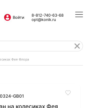
8-812-740-63-68
opt@konik.ru
есиках Фея Флора
0324-GB01
н на колесиках Фея