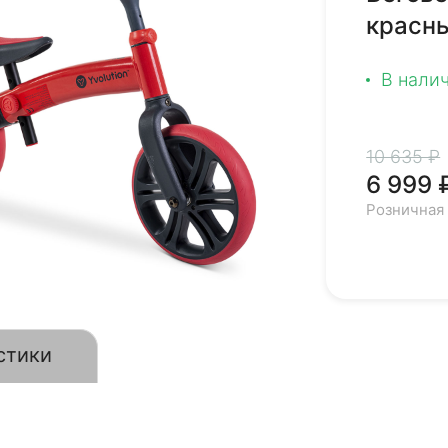
красн
В нали
10 635 ₽
6 999 
Розничная
стики