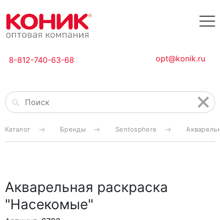
opt@konik.ru
8-812-740-63-68
Каталог
Бренды
Sentosphere
Акварельн
Акварельная раскраска
"Насекомые"