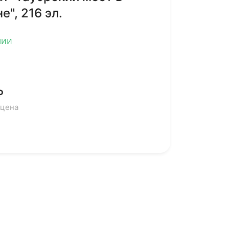
е", 216 эл.
чии
₽
 цена