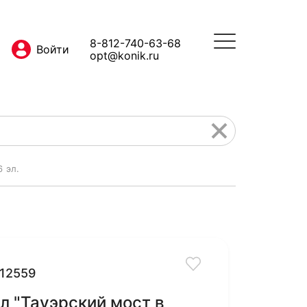
8-812-740-63-68
opt@konik.ru
6 эл.
12559
л "Тауэрский мост в