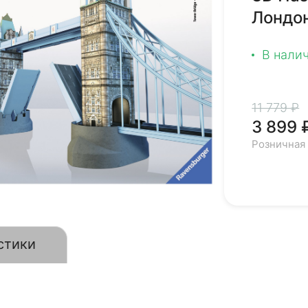
Лондон
В нали
11 779 ₽
3 899 
Розничная
стики